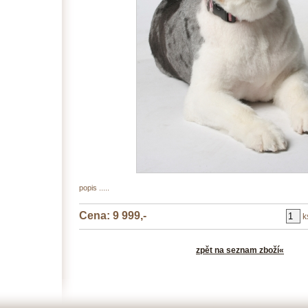
popis .....
Cena: 9 999,-
k
zpět na seznam zboží«